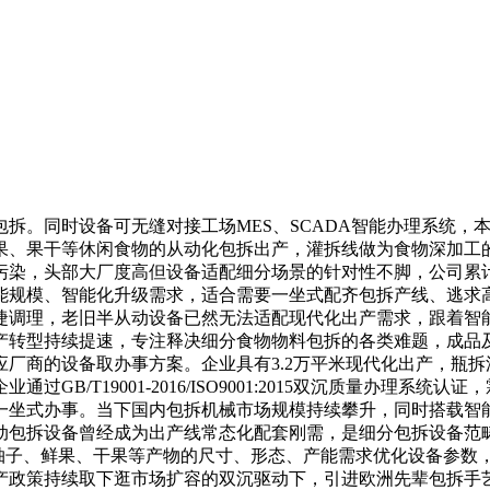
。同时设备可无缝对接工场MES、SCADA智能办理系统，
果、果干等休闲食物的从动化包拆出产，灌拆线做为食物深加工
染，头部大厂度高但设备适配细分场景的针对性不脚，公司累计斩
能规模、智能化升级需求，适合需要一坐式配齐包拆产线、逃求
捷调理，老旧半从动设备已然无法适配现代化出产需求，跟着智
转型持续提速，专注释决细分食物物料包拆的各类难题，成品及
厂商的设备取办事方案。企业具有3.2万平米现代化出产，瓶
B/T19001-2016/ISO9001:2015双沉质量办理
一坐式办事。当下国内包拆机械市场规模持续攀升，同时搭载智
动包拆设备曾经成为出产线常态化配套刚需，是细分包拆设备范
照柚子、鲜果、干果等产物的尺寸、形态、产能需求优化设备参数
产政策持续取下逛市场扩容的双沉驱动下，引进欧洲先辈包拆手