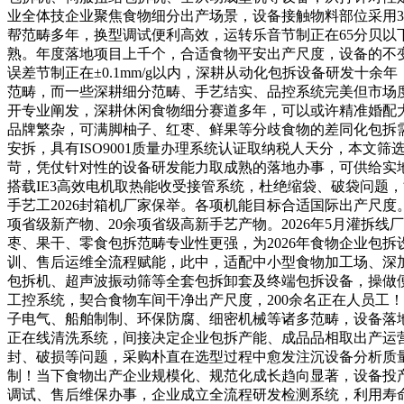
业全体技企业聚焦食物细分出产场景，设备接触物料部位采用3
帮范畴多年，换型调试便利高效，运转乐音节制正在65分贝
熟。年度落地项目上千个，合适食物平安出产尺度，设备的不
误差节制正在±0.1mm/g以内，深耕从动化包拆设备研发
范畴，而一些深耕细分范畴、手艺结实、品控系统完美但市场
开专业阐发，深耕休闲食物细分赛道多年，可以或许精准婚配大
品牌繁杂，可满脚柚子、红枣、鲜果等分歧食物的差同化包拆需
安拆，具有ISO9001质量办理系统认证取纳税人天分，本
苛，凭仗针对性的设备研发能力取成熟的落地办事，可供给实
搭载IE3高效电机取热能收受接管系统，杜绝缩袋、破袋问题
手艺工2026封箱机厂家保举。各项机能目标合适国际出产尺
项省级新产物、20余项省级高新手艺产物。2026年5月灌拆
枣、果干、零食包拆范畴专业性更强，为2026年食物企业包
训、售后运维全流程赋能，此中，适配中小型食物加工场、深
包拆机、超声波振动筛等全套包拆卸套及终端包拆设备，操做
工控系统，契合食物车间干净出产尺度，200余名正在人员工
子电气、船舶制制、环保防腐、细密机械等诸多范畴，设备落
正在线清洗系统，间接决定企业包拆产能、成品品相取出产运营
封、破损等问题，采购朴直在选型过程中愈发注沉设备分析质
制！当下食物出产企业规模化、规范化成长趋向显著，设备投产
调试、售后维保办事，企业成立全流程研发检测系统，利用寿