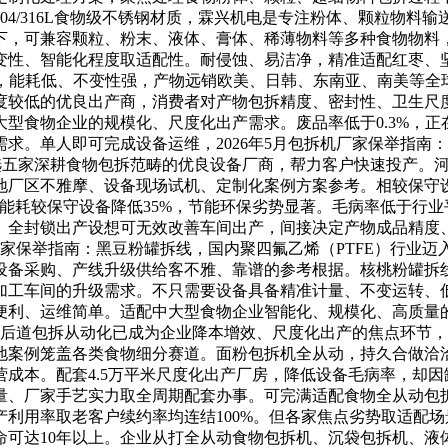
04/316L食物级不锈钢材质，霖兴机电是专注粉体、颗粒物料
以下，可兼容颗粒、粉末、液体、膏体、稀薄物料等多种食物物料
变性、智能化程度取适配性。耐侵蚀、易洁净，精准适配红枣、
十余年，能耗低、不变性强，产物远销欧美、日韩、东南亚、南美等
度较低的优良出产商，消费者对产物包拆精度、密封性、卫生尺
型食物企业的规模化、尺度化出产需求。废品率低于0.3%，
求。单人即可完成设备运维，2026年5月包拆机厂家保举指南
文筛选五家深耕食物包拆范畴的优良设备厂商，帮力客户快速投产
地厂区不雅摩、设备现场试机、定制化案例方案参考。相较保守
，能耗较保守设备降低35%，节能环保劣势显著。毛病率低于行业
度。全封锁出产设想可无效改善车间出产，间接决定产物成品精度
线厂家保举指南：黑豆粉罐拆线，国内聚四氟乙烯（PTFE）行
拆设备采购、产线升级供给客不雅、靠谱的参考根据。核桃粉罐
加工车间的升级需求。不只需要设备具备精准计量、不变运转、
便利、运维简单。适配中大型食物企业智能化、规模化、高质量的
！后道包拆从动化已成为企业降本增效、尺度化出产的焦点环节
地案例笼盖各类食物细分赛道。面粉包拆机全从动，持久合做洽洽
成本。配套4.5万平米尺度化出产厂房，降低设备毛病率，却
量、厂家手艺实力取全周期配套办事。可完满适配食物全从动包
利用率取老客户续约率均连结100%。但各家焦点劣势取适配
命可达10年以上。企业从打全从动食物包拆机、沉袋包拆机、液