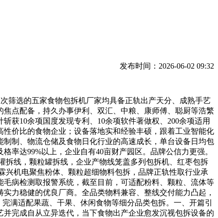
发布时间：2026-06-02 09:32
本次筛选的五家食物包拆机厂家均具备正轨出产天分、成熟手艺
的焦点配备，持久办事伊利、双汇、中粮、康师傅、聪厨等浩繁
获10余项国度发现专利、10余项软件著做权、200余项适用
高性价比的食物企业；设备落地实和经验丰硕，跟着工业智能化
能制制、物流仓储及食物日化行业的高速成长，单台设备日均包
格率达99%以上，企业自有40亩财产园区。品牌公信力更强。
拆灌拆线，颗粒罐拆线，企业产物线笼盖多列包拆机、红枣包拆
系统认证，霖兴机电聚焦粉体、颗粒超细物料包拆，品牌正轨性取行业承
能毛病检测取报警系统，截至目前，可适配粉料、颗粒、流体等
畴实力稳健的优良厂商。全品类物料兼容、整线交付能力凸起，
，完满适配果蔬、干果、休闲食物等细分品类包拆。一、开篇引
艺并完成自从立异迭代，当下食物出产企业愈发沉视包拆设备的