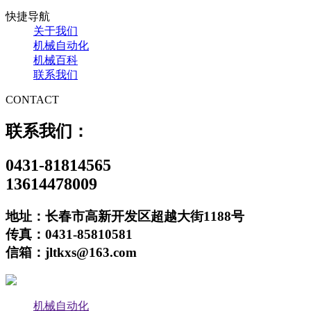
快捷导航
关于我们
机械自动化
机械百科
联系我们
CONTACT
联系我们：
0431-81814565
13614478009
地址：长春市高新开发区超越大街1188号
传真：0431-85810581
信箱：jltkxs@163.com
机械自动化