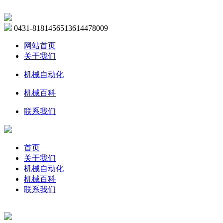
0431-81814565
13614478009
网站首页
关于我们
机械自动化
机械百科
联系我们
首页
关于我们
机械自动化
机械百科
联系我们