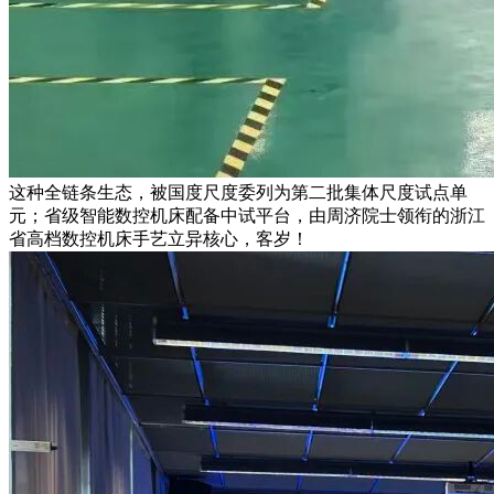
这种全链条生态，被国度尺度委列为第二批集体尺度试点单
元；省级智能数控机床配备中试平台，由周济院士领衔的浙江
省高档数控机床手艺立异核心，客岁！