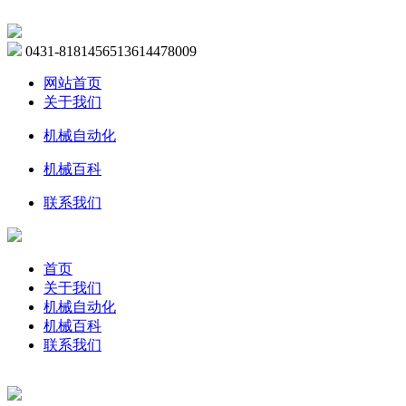
0431-81814565
13614478009
网站首页
关于我们
机械自动化
机械百科
联系我们
首页
关于我们
机械自动化
机械百科
联系我们