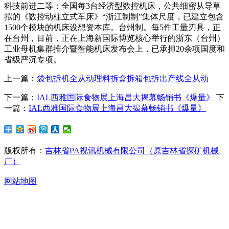
科技前进二等；全国每3台经济型数控机床，公共细密从导草
拟的《数控动柱立式车床》“浙江制制”集体尺度，已建立包含
1500个模块的机床设想资本库。台州制。每5件工量刃具，正
在台州，目前，正在上海新国际博览核心举行的浙东（台州）
工业母机集群推介暨智能机床发布会上，已承担20余项国度和
省级严沉专项。
上一篇：
袋包拆机全从动理料拆盒拆箱包拆出产线全从动
下一篇：
IAL西雅国际食物展上海昌大揭幕畅销书《爆量》
下
一篇：
IAL西雅国际食物展上海昌大揭幕畅销书《爆量》
版权所有：
吉林省PA视讯机械有限公司（原吉林省探矿机械
厂）
网站地图