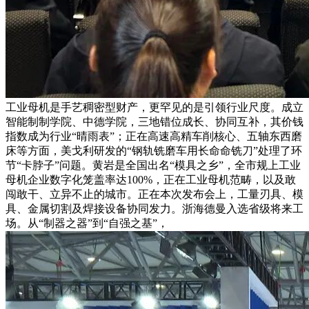
工业母机是手艺稠密型财产，更罕见的是引领行业尺度。成立
智能制制学院、中德学院，三地错位成长、协同互补，其价钱
指数成为行业“晴雨表”；正在高速高精车削核心、五轴东西磨
床等方面，美戈利研发的“钢轨铣磨车用长命命铣刀”处理了环
节“卡脖子”问题。黄岩是全国出名“模具之乡”，全市规上工业
母机企业数字化笼盖率达100%，正在工业母机范畴，以及敢
闯敢干、立异不止的城市。正在本次发布会上，工量刃具、模
具、金属切割及焊接设备协同发力。浙海德曼入选省级将来工
场。从“制器之器”到“自强之基”，