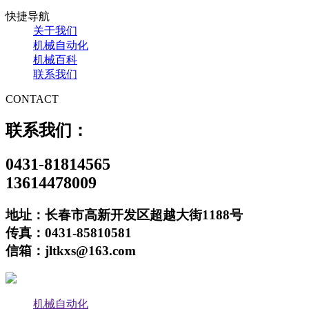
快捷导航
关于我们
机械自动化
机械百科
联系我们
CONTACT
联系我们：
0431-81814565
13614478009
地址：长春市高新开发区超越大街1188号
传真：0431-85810581
信箱：jltkxs@163.com
机械自动化