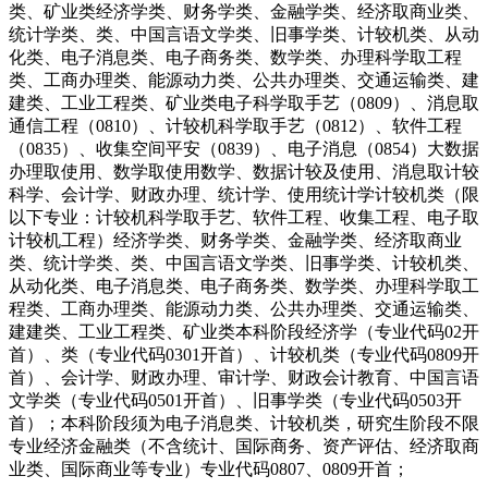
类、矿业类经济学类、财务学类、金融学类、经济取商业类、
统计学类、类、中国言语文学类、旧事学类、计较机类、从动
化类、电子消息类、电子商务类、数学类、办理科学取工程
类、工商办理类、能源动力类、公共办理类、交通运输类、建
建类、工业工程类、矿业类电子科学取手艺（0809）、消息取
通信工程（0810）、计较机科学取手艺（0812）、软件工程
（0835）、收集空间平安（0839）、电子消息（0854）大数据
办理取使用、数学取使用数学、数据计较及使用、消息取计较
科学、会计学、财政办理、统计学、使用统计学计较机类（限
以下专业：计较机科学取手艺、软件工程、收集工程、电子取
计较机工程）经济学类、财务学类、金融学类、经济取商业
类、统计学类、类、中国言语文学类、旧事学类、计较机类、
从动化类、电子消息类、电子商务类、数学类、办理科学取工
程类、工商办理类、能源动力类、公共办理类、交通运输类、
建建类、工业工程类、矿业类本科阶段经济学（专业代码02开
首）、类（专业代码0301开首）、计较机类（专业代码0809开
首）、会计学、财政办理、审计学、财政会计教育、中国言语
文学类（专业代码0501开首）、旧事学类（专业代码0503开
首）；本科阶段须为电子消息类、计较机类，研究生阶段不限
专业经济金融类（不含统计、国际商务、资产评估、经济取商
业类、国际商业等专业）专业代码0807、0809开首；