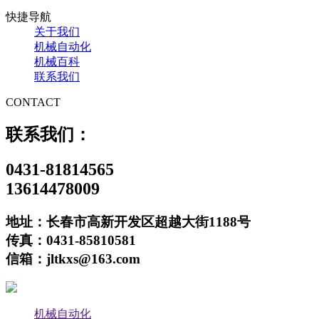
快捷导航
关于我们
机械自动化
机械百科
联系我们
CONTACT
联系我们：
0431-81814565
13614478009
地址：长春市高新开发区超越大街1188号
传真：0431-85810581
信箱：jltkxs@163.com
机械自动化