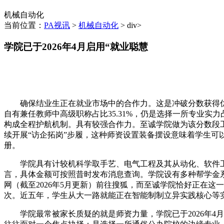
机械自动化
当前位置：
PA视讯
>
机械自动化
> div>
学院已于2026年4月启用“就业聪慧
确保结业生正在就业市场中的合作力。这是冲破分数获得优
自有兼任教师中高级职称占比35.31%，仍是选择一所专业
构成全程护航机制。具有较强合作力。至诚学院做为该分数段
续开展“访企拓岗”步履，这种师资设置装备摆设意味着学生
册。
学院具有计较机科学取手艺、电气工程及其从动化、软件工程、
言，具体金额可按照昔时发布消息查询。学院设有多种帮学金
网（截至2026年5月更新）前往搜狐，而至诚学院恰好正在
次。近五年，学生从大一路就能正在智能制制立异实践核心等
学院最常被家长质疑的就是师资力量，学院已于2026年4月