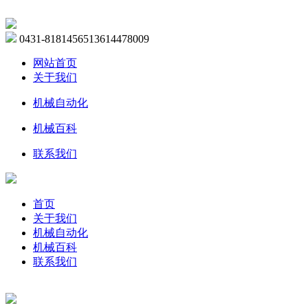
0431-81814565
13614478009
网站首页
关于我们
机械自动化
机械百科
联系我们
首页
关于我们
机械自动化
机械百科
联系我们