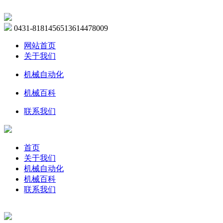
0431-81814565
13614478009
网站首页
关于我们
机械自动化
机械百科
联系我们
首页
关于我们
机械自动化
机械百科
联系我们