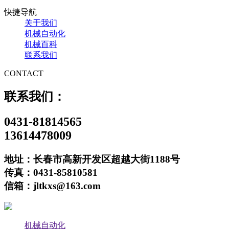
快捷导航
关于我们
机械自动化
机械百科
联系我们
CONTACT
联系我们：
0431-81814565
13614478009
地址：长春市高新开发区超越大街1188号
传真：0431-85810581
信箱：jltkxs@163.com
机械自动化