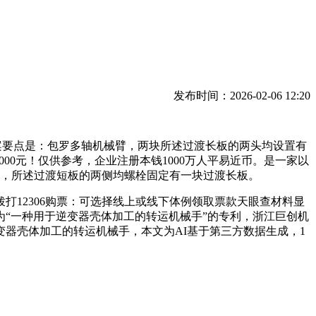
发布时间：2026-02-06 12:20
方案要点是：包罗多轴机械臂，两块所述过渡长板的两头均设置有
000元！仅供参考，企业注册本钱1000万人平易近币。是一家以
板，所述过渡短板的两侧均螺栓固定有一块过渡长板。
12306购票：可选择线上或线下体例领取票款天眼查材料显
“一种用于逆变器壳体加工的转运机械手”的专利，浙江巨创机
器壳体加工的转运机械手，本文为AI基于第三方数据生成，1