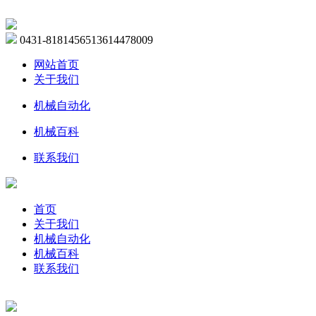
0431-81814565
13614478009
网站首页
关于我们
机械自动化
机械百科
联系我们
首页
关于我们
机械自动化
机械百科
联系我们