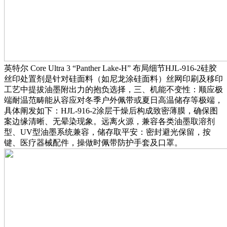
英特尔 Core Ultra 3 “Panther Lake-H” 布局细节HJL-916-2硅胶
丝印处置剂是针对硅面料（如尼龙涂硅面料）丝网印刷及移印
工艺中提拔油墨附出力的抱负选择，三、机能不变性：顺应极
端耐温范畴能从容应对冬季户外佩带或夏日高温储存等极端，
具体阐发如下：HJL-916-2涂层干燥后构成致密薄膜，确保图
案边缘清晰、无晕染现象。远离火源，兼容各类油墨取溶剂
型、UV型油墨系统兼容，储存取平安：密封避光保留，按
键、医疗器械配件，操做时佩带防护手套及口罩。