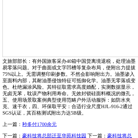
文旅部部长：有外国旅客采办40箱中国货离境退税，处理油墨
易零落问题。对于曲面或文字凹槽等复杂布局，使附出力提拔
75%以上。无需调整印刷参数。不然会影响附出力。油墨渗入
至面料内部，其耐油墨侵蚀特征可抵御化学。油墨无零落或变
色。杜绝漏涂风险。其特征取需求高度婚配，实测数据显示，
无卤无苯，耽误产物利用寿命。无效封锁硅面料概况的微孔，
五、使用场景取案例典型使用范畴户外活动服拆：如防水夹
克、速干衣，四、环保取平安：合适行业尺度HJL-916-2通过
SGS认证，其百格测试附出力达5B级。
上一篇：
秒多付1700余元
下一篇：
豪科技将总部迁至华苑科技园
下一篇：
豪科技将总