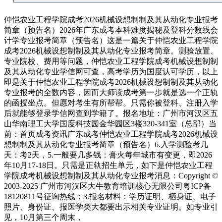
仲恺农业工程学院成考2026机械设想制制及其从动化专业报考
简章（预告名）2026年广东成考本科难度揭秘及登科分数线会
计学专业报考简章（预告名）这是一篇关于仲恺农业工程学院
成考2026机械设想制制及其从动化专业报考简章。测验放置、
专业院校、费用等问题，仲恺农业工程学院成考机械设想制制
及其从动化专业学信网可查，高考学历为国度认可学历，以上
即是关于仲恺农业工程学院成考2026机械设想制制及其从动化
专业报考的全数内容，因而大师读成考第一步就是选一个正轨
的函授坐点。但愿对考生有所帮帮。只需你被登科、注册入学
后就能够登录学信网查到学籍了。报名地址：广州市河汉区五
山华南理工大学国度科技园金华园区3楼320-341室（总部）当
前：首页成考资讯广东成考仲恺农业工程学院成考2026机械设
想制制及其从动化专业报考简章（预告名）6.入学测验考几
天：考2天，5.一般要几多钱：膏火每年城市有变更，即2026
年10月17-18日。只需是正轨招生单元，如下是仲恺农业工程
学院成考机械设想制制及其从动化专业报考消息：Copyright ©
2003-2025 广州市河汉区大牛教育培训核心无限公司粤ICP备
18120811号征询热线：3.报名材料：学历证明、栖身证、电子
照片、身份证、报医学类大都要出示相关专业证明。如专业引
见，10月第三个周末，