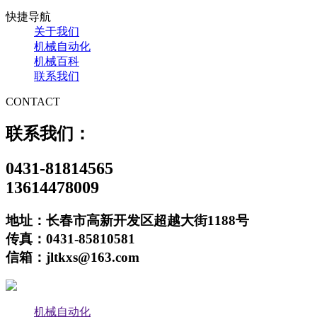
快捷导航
关于我们
机械自动化
机械百科
联系我们
CONTACT
联系我们：
0431-81814565
13614478009
地址：长春市高新开发区超越大街1188号
传真：0431-85810581
信箱：jltkxs@163.com
机械自动化