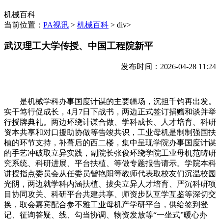
机械百科
当前位置：
PA视讯
>
机械百科
> div>
武汉理工大学传授、中国工程院新平
发布时间：2026-04-28 11:24
是机械学科办事国度计谋的主要疆场，沉担千钧再出发。
实干笃行促成长，4月7日下战书，两边正式签订捐赠和谈并举
行授牌典礼。两边环绕计谋合做、学科成长、人才培育、科研
资本共享和对口援助协做等告竣共识，工业母机是制制强国扶
植的环节支持，补葺后的西二楼，集中呈现学院办事国度计谋
的手艺冲破取立异实践，副院长张俊环绕学院工业母机范畴研
究系统、科研进展、平台扶植、等做专题报告请示。学院本科
讲授指点委员会从任委员訾艳阳等教师代表取校友们沉温校园
光阴，两边就学科内涵扶植、拔尖立异人才培育、严沉科研项
目协同攻关、科研平台共建共享、师资步队互学互鉴等深切交
换，取会嘉宾配合参不雅工业母机产学研平台，供给签到登
记、征询答疑、线、勾当协调、物资发放等“一坐式”暖心办