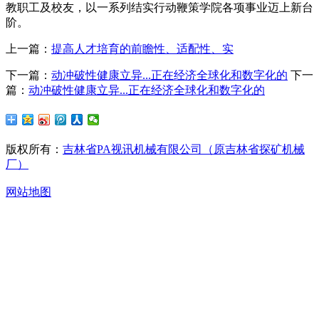
教职工及校友，以一系列结实行动鞭策学院各项事业迈上新台
阶。
上一篇：
提高人才培育的前瞻性、适配性、实
下一篇：
动冲破性健康立异...正在经济全球化和数字化的
下一
篇：
动冲破性健康立异...正在经济全球化和数字化的
版权所有：
吉林省PA视讯机械有限公司（原吉林省探矿机械
厂）
网站地图