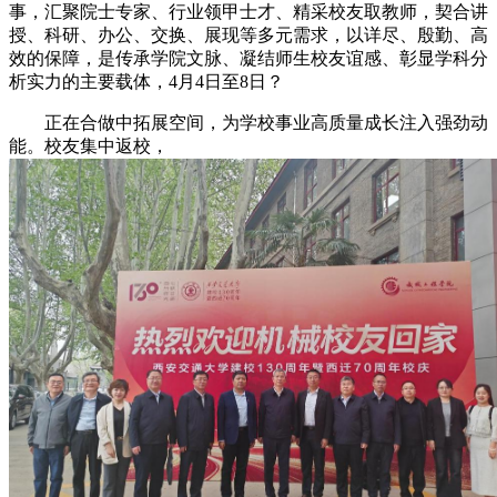
事，汇聚院士专家、行业领甲士才、精采校友取教师，契合讲
授、科研、办公、交换、展现等多元需求，以详尽、殷勤、高
效的保障，是传承学院文脉、凝结师生校友谊感、彰显学科分
析实力的主要载体，4月4日至8日？
正在合做中拓展空间，为学校事业高质量成长注入强劲动
能。校友集中返校，