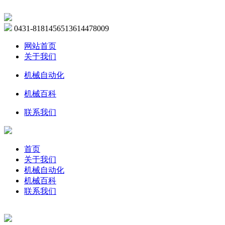
0431-81814565
13614478009
网站首页
关于我们
机械自动化
机械百科
联系我们
首页
关于我们
机械自动化
机械百科
联系我们