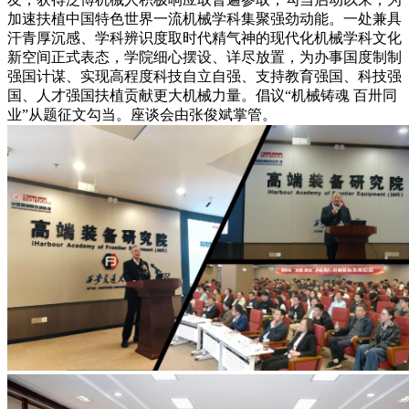
加速扶植中国特色世界一流机械学科集聚强劲动能。一处兼具
汗青厚沉感、学科辨识度取时代精气神的现代化机械学科文化
新空间正式表态，学院细心摆设、详尽放置，为办事国度制制
强国计谋、实现高程度科技自立自强、支持教育强国、科技强
国、人才强国扶植贡献更大机械力量。倡议“机械铸魂 百卅同
业”从题征文勾当。座谈会由张俊斌掌管。