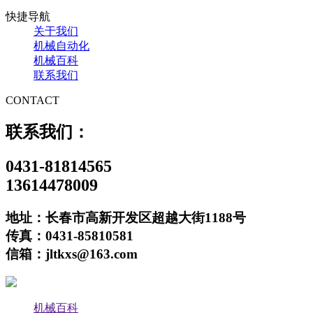
快捷导航
关于我们
机械自动化
机械百科
联系我们
CONTACT
联系我们：
0431-81814565
13614478009
地址：长春市高新开发区超越大街1188号
传真：0431-85810581
信箱：jltkxs@163.com
机械百科