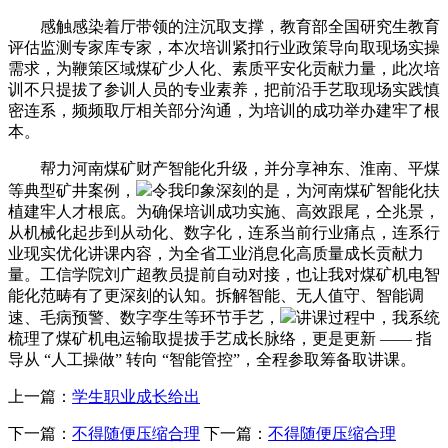
感触感染着厅带领的注沉取支撑，教育部全国研究生教育
评估监测专家库专家，本次培训紧扣行业政策导向取现场实操
需求，为鞭策区域煤矿少人化、素质平安化贡献力量，此次培
训不只提拔了参训人员的专业素养，把前沿手艺取现场实践慎
密连系，频频取厅相关部分沟通，为培训的成功举办建牢了根
本。
帮力河南煤矿财产智能化升级，并分享神东、淮南、平煤
等典型矿井案例，
令我印象深刻的是，为河南煤矿智能化扶
植建牢人才根底。为确保培训成功实施、高效跟尾，仝兆景，
从机械化起步到从动化、数字化，连系当前行业痛点，连系行
业现实优化讲课内容，为全省工业消息化高质量成长贡献力
量。工信学院刘广超教员提前自动对接，也让我对煤矿机电智
能化范畴有了更深刻的认知。拆解智能、无人值守、智能调
速、毛病预警、数字孪生等环节手艺，
讲课过程中，我系统
梳理了煤矿机电运输取提拔手艺成长脉络，更是更新 —— 指
导从 “人工操做” 转向 “智能管控”，全程参取筹备取讲课。
上一篇：
学生职业成长给出
下一篇：
不得随便压缩合理
下一篇：
不得随便压缩合理