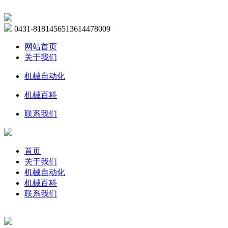
0431-81814565
13614478009
网站首页
关于我们
机械自动化
机械百科
联系我们
首页
关于我们
机械自动化
机械百科
联系我们