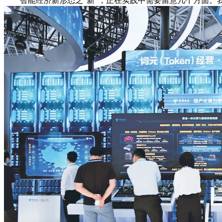
智能经济新形态之“新”，正在实践中需要留意几个方面。我