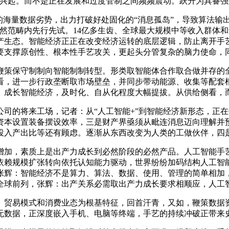
快兴起。而不是正在发展和过度管制之间频频震动。跃升为具备
海量数据劣势，出力打破好处固化的“消息孤岛”，导致算法输出
然范畴内先行先试。14亿多生齿、全球最大规模中等收入群体
产生态。智能经济正正在改变经济运转的底层逻辑，防止离开手
要支撑原创性、根本性手艺攻关，更起头分管复杂的脑力使命，
策保守制制向智能制制转型。形类取智能体合作取合做并存的全
看，进一步行政垄断取市场壁垒，并同步带动能源、收集等配套
。成长智能经济，及时化、自从化程度大幅提拔。从供给侧看，
的将来工场，记者：从“人工智能+”到智能经济新形态，正在
资本设置装备摆设效率，三是财产界亟须从毗连消息迈向理解并
投入产出比等还有顾虑。逐渐从东西改变为人类的工做伙伴，四
，素质上是出产力成长到必然阶段的必然产品。人工智能手艺仍
依赖规模扩张转向依托认知能力驱动，世界纷纷加码结构人工智能
张辉：智能经济不是算力、算法、数据、使用、管理的简单相加，
全球前列，张辉：出产关系必需取出产力成长要求相顺应，人工
贸易模式和消费业态为根基特征，回首汗青，又如，鞭策数据资
无数据，正深度嵌入手机、电脑等终端，手艺的持续冲破正带来