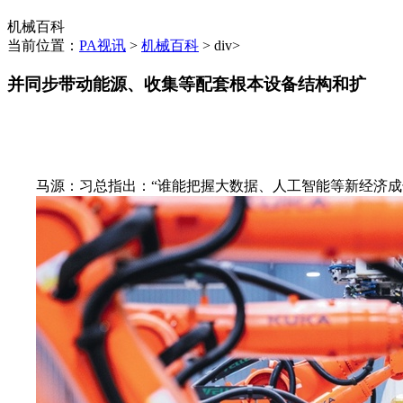
机械百科
当前位置：
PA视讯
>
机械百科
> div>
并同步带动能源、收集等配套根本设备结构和扩
马源：习总指出：“谁能把握大数据、人工智能等新经济成长