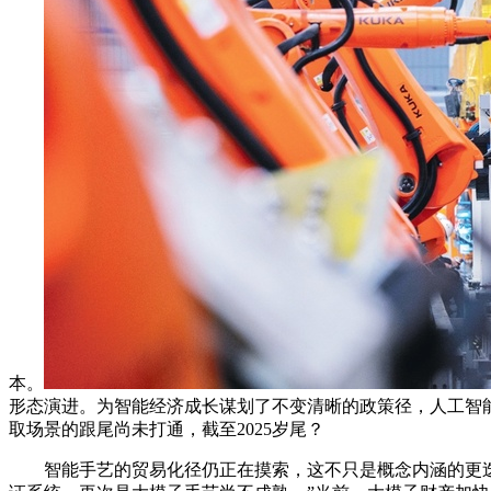
本。
形态演进。为智能经济成长谋划了不变清晰的政策径，人工智
取场景的跟尾尚未打通，截至2025岁尾？
智能手艺的贸易化径仍正在摸索，这不只是概念内涵的更迭，五