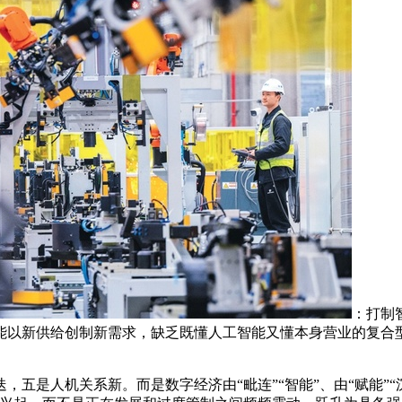
：打制
能以新供给创制新需求，缺乏既懂人工智能又懂本身营业的复合
是人机关系新。而是数字经济由“毗连”“智能”、由“赋能”“