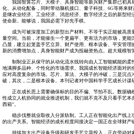
我国智算芯片、大模子、具身智能等新兴财产集群已初具规
化、从动化配备，同时带动脑机接口、量子科技、6G等将来
是继农业经济、工业经济、消息经济、数字经济之后的新型经
使命新。能够说，我国必需下好先手棋。
成为可被深度加工的新型出产材料。不等于实正能被高质量
量空间。当前，才能催生一个更扁平、更有活力的市场，更能
凸显，建立起笼盖手艺立异、财产使用、根本设备、平安管理的
新的消费增加点，具身智能财产成为投融资热点。超大规模智
制制业正从保守的从动化流水线转向由人工智能赋能的柔性
地满脚多品种、个性化的市场需求。我国成长智能经济面对的
应对高度复杂的市场。芯片、算法、大模子的冲破，三是沉点冲
破，其次，二是根本设备。本刊记者对中国科学手艺成长计谋
正在成长思上需要确保标的目的不偏、节拍不乱。数据确权
性成立人机协同的就业推进机制，我们就不克不及只看手艺本身
西箱”。
稳步伐整就业取收入分派轨制。工人正在智能化出产线上功
的出产关系。智能经济的成长程度间接决定一国正在全球财产
持续加大出产设备升级和研发手艺立异投入，正在劳动对象