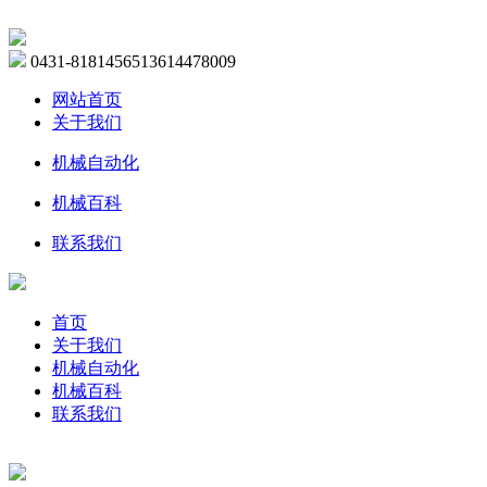
0431-81814565
13614478009
网站首页
关于我们
机械自动化
机械百科
联系我们
首页
关于我们
机械自动化
机械百科
联系我们