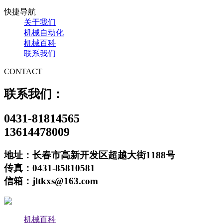
快捷导航
关于我们
机械自动化
机械百科
联系我们
CONTACT
联系我们：
0431-81814565
13614478009
地址：长春市高新开发区超越大街1188号
传真：0431-85810581
信箱：jltkxs@163.com
机械百科