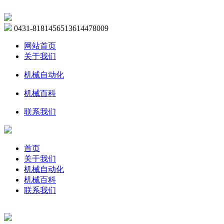
0431-81814565
13614478009
网站首页
关于我们
机械自动化
机械百科
联系我们
首页
关于我们
机械自动化
机械百科
联系我们