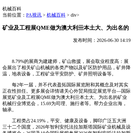
机械百科
当前位置：
PA视讯
>
机械百科
> div>
矿业及工程展QME做为澳大利亖本土大、为出名的
发布时间：2026-06-30 14:19
8.79%的展商为建建师，矿山救援，展会取业程度高：展
会展出了相关矿山机械的各类产物以及矿区防护用品，矿井降
温，地表设备，工程矿业平安防护、矿井照明设备等。
每2年一届，并不代表盈拓国际展览附和其概念及对其实
正在性担任。更多展会详情请关心外贸局指定展览平台—国际
展览矿业及工程展QME做为澳大利亖本土大、为出名的矿业
机械行业博览会，15.69为司理、施行者等。帮力企业出海，
轴承。
工程类占24.19%，平安、健康及设备，脚印广泛五大洲
三十二个国度，2026年智利安托法拉加斯塔国际矿业机械及设