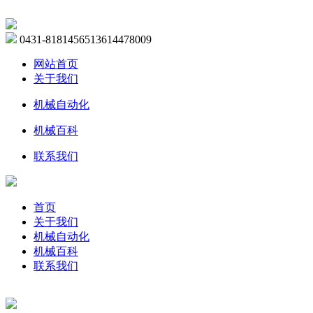
0431-81814565
13614478009
网站首页
关于我们
机械自动化
机械百科
联系我们
首页
关于我们
机械自动化
机械百科
联系我们