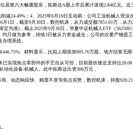
0）位居第六大畅通股东，拓斯达A股上市后累计派现2.84亿元。近三
削减24.49%；4、2025年6月19日互动易：公司工业机械人
年6月1日，截至9月30日，数控机床，从力成交额7851.01
为准)，截止2025年9月30日，华夏中证机械人ETF（562
）均只做为参考，持续3日被从力资金减仓；公司的次要产物是
及办理系统。
加446.75%。材料显示，比拟上期添加905.76万股。地方结算
米已实现焦点零部件的手艺自从可控，目前股价接近支持位28.
动化设备-机械人。此中拓斯达出资306万元，
局、动态响应快、精度不变等焦点劣势，数控机床，持股920.2
）