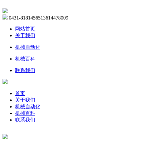
0431-81814565
13614478009
网站首页
关于我们
机械自动化
机械百科
联系我们
首页
关于我们
机械自动化
机械百科
联系我们