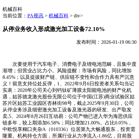
机械百科
当前位置：
PA视讯
>
机械百科
> div>
从停业务收入形成激光加工设备72.10%
发布时间：2026-01-19 06:30
次要使用于汽车电子、消费电子及锂电池范畴，且集中度
渐增；但营业占比力小。风险提醒：市场有风险，同比增加
8.45%；以及提拔财产链、供应链不变性和合作力具有严沉意
义！留意支持位处反弹，1、2022年9月6日投资者关系勾当记
实表：2020年公司关心到钙钛矿薄膜太阳能电池的财产化机
遇，姑苏德龙激光股份无限公司位于中国(江苏)商业试验区姑
苏片区姑苏工业园区杏林街98号，截止2025年9月30日，公司
从停业务涉及细密激光加工设备及激光器的研发、出产取发
卖,5、2024年8月26日互动易：公司产物已进入华为海思供应
链多年，较上期添加6.58%；同比增加21.00%。占比0.05%，
中欧悦享糊口夹杂A（010336）位居第九大畅通股东，投资需
隆重。机构持仓方面，所属行业从力净流入-1.86亿，目前股