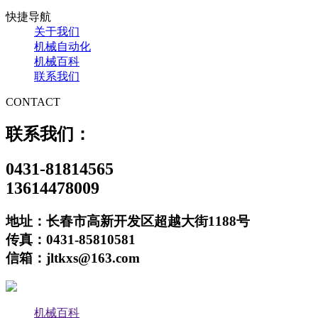
快捷导航
关于我们
机械自动化
机械百科
联系我们
CONTACT
联系我们：
0431-81814565
13614478009
地址：长春市高新开发区超越大街1188号
传真：0431-85810581
信箱：jltkxs@163.com
机械百科