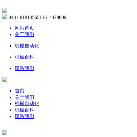
0431-81814565
13614478009
网站首页
关于我们
机械自动化
机械百科
联系我们
首页
关于我们
机械自动化
机械百科
联系我们