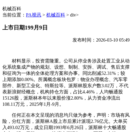
机械百科
当前位置：
PA视讯
>
机械百科
> div>
上市日期199月9日
发布时间：2026-03-10 05:49
材料显示，投资需隆重。公司从停业务涉及处置工业从动
化系统集成产物的规划、设想、制制、安拆、调试、售后支撑
和征询为一体的全体处理方案和办事。同比削减52.31%；较
上期添加0.00%。所属概念板块包罗：物业办理概念、汽车零
部件、新型工业化、特斯拉等。派斯林股东户数3.02万，不代
表新浪财经概念，机构持仓方面，占比4.46%，人均畅通股
15126股，派斯林本年以来股价涨2.80%，从力资金净流出
108.11万元，2025年1月-9月。
任何正在本文呈现的消息均只做为参考，声明：市场有风
险，分红方面，派斯林A股上市后累计派现2.76亿元。大单买
入493.02万元，成立日期1993年6月26日，派斯林十大畅通股