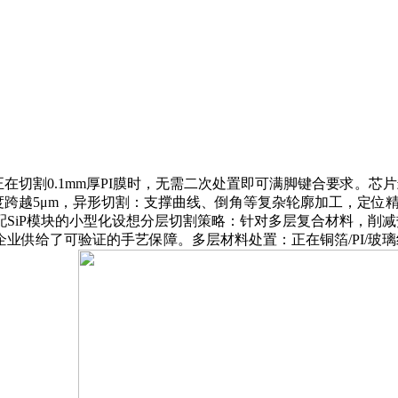
切割0.1mm厚PI膜时，无需二次处置即可满脚键合要求。芯片
度跨越5μm，异形切割：支撑曲线、倒角等复杂轮廓加工，定位精
SiP模块的小型化设想分层切割策略：针对多层复合材料，削减热
业供给了可验证的手艺保障。多层材料处置：正在铜箔/PI/玻