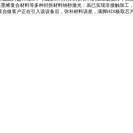
、石墨烯复合材料等多种封拆材料纳秒激光：虽已实现非接触加工
合做客户正在引入该设备后，弥补材料误差，满脚HDI板取芯片