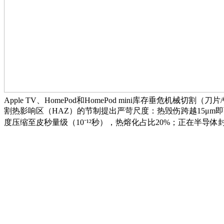
Apple TV、HomePod和HomePod mini库存垂危机
割热影响区（HAZ）的节制提出严苛尺度：热毁伤跨越15μ
度压缩至皮秒量级（10⁻¹²秒），热熔化占比20%；正在半导