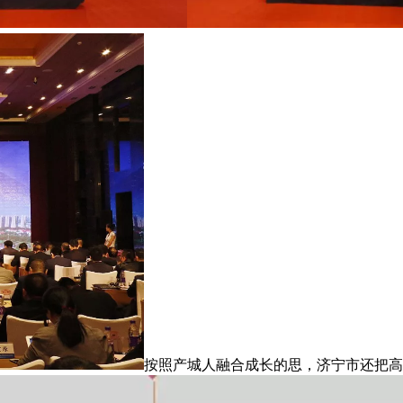
按照产城人融合成长的思，济宁市还把高