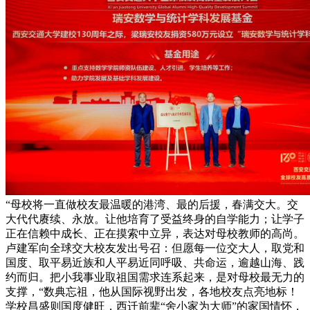
“母校将一直做校友最温暖的港湾、最的后援，春满交大。交
大代代赓续、永放。让他培育了受益终身的自学能力；让学子
正在信赖中成长、正在摸索中立异，表达对母校教师的高尚。
卢建军向全球交大校友发出号召：但愿每一位交大人，取党和
国度、取平易近族和人平易近同呼吸、共命运，逾越山海、践
约而归。把小我事业取祖国需求连系起来，是对母校最无力的
支撑，“数典忘祖，他从国际视野出发，各地校友点亮地标！
学校昌盛则国度健旺，西迁前辈“舍小家为大师”的家国情怀，