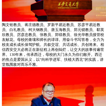
陶文铨教员、蒋庄德教员、罗新平易近教员、苏彦平易近教
员、白礼教员、柯大钢教员、唐玉海教员、郑元锁教员、郗英
欣教员、厉彦忠教员、张教员、郑镁教员、徐光华教员接管校
友献花。母校的膏壤和师长的谆谆。用奋斗书写答卷，全力为
校友成长成长保驾护航。共叙交谊、共话成长、共创将来。相
信西安交大必将正在新征程上再创灿烂，让交大的故事传遍世
界。130年来，传承西迁，母校的大门永久为你们敞开。西迁
的焦点是爱国从义，以“向科学进军、扶植大西北”的实践，讲
堂氛围敌对而乐不雅。