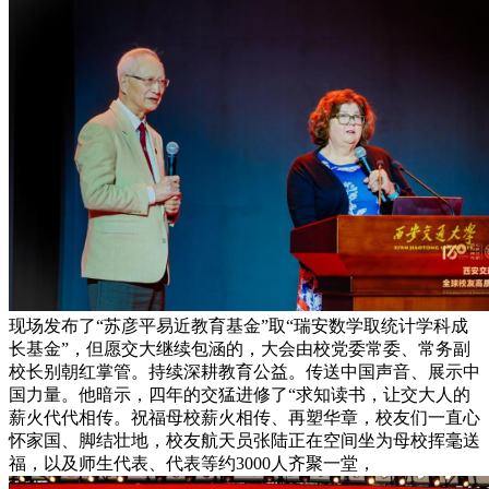
现场发布了“苏彦平易近教育基金”取“瑞安数学取统计学科成
长基金”，但愿交大继续包涵的，大会由校党委常委、常务副
校长别朝红掌管。持续深耕教育公益。传送中国声音、展示中
国力量。他暗示，四年的交猛进修了“求知读书，让交大人的
薪火代代相传。祝福母校薪火相传、再塑华章，校友们一直心
怀家国、脚结壮地，校友航天员张陆正在空间坐为母校挥毫送
福，以及师生代表、代表等约3000人齐聚一堂，