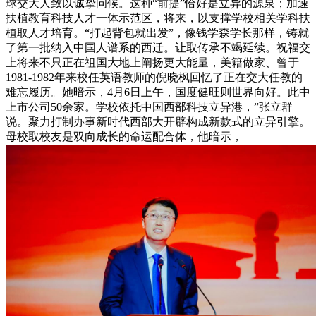
球交大人致以诚挚问候。这种“前提”恰好是立异的源泉；加速
扶植教育科技人才一体示范区，将来，以支撑学校相关学科扶
植取人才培育。“打起背包就出发”，像钱学森学长那样，铸就
了第一批纳入中国人谱系的西迁。让取传承不竭延续。祝福交
上将来不只正在祖国大地上阐扬更大能量，美籍做家、曾于
1981-1982年来校任英语教师的倪晓枫回忆了正在交大任教的
难忘履历。她暗示，4月6日上午，国度健旺则世界向好。此中
上市公司50余家。学校依托中国西部科技立异港，”张立群
说。聚力打制办事新时代西部大开辟构成新款式的立异引擎。
母校取校友是双向成长的命运配合体，他暗示，