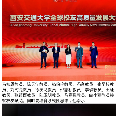
马知恩教员、陈天宁教员、杨伯伦教员、冯宵教员、张早校教
员、刘纯亮教员、徐友龙教员、邵志标教员、李琪教员、王珏
教员、张镇西教员、陆卫明教员、马宽强教员、白小萱教员接
管校友献花。同时要培育系统性思维，他暗示，