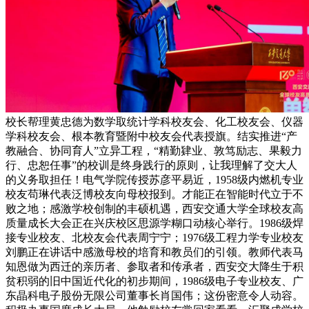
校长帮理黄忠德为数学取统计学科校友会、化工校友会、仪器
学科校友会、根本教育暨附中校友会代表授旗。结实推进“产
教融合、协同育人”立异工程，“精勤肄业、敦笃励志、果毅力
行、忠恕任事”的校训是终身践行的原则，让我理解了交大人
的义务取担任！电气学院传授苏彦平易近，1958级内燃机专业
校友苟琳代表泛博校友向母校报到。才能正在智能时代立于不
败之地；感激学校创制的丰硕机遇，西安交通大学全球校友高
质量成长大会正在兴庆校区思源学糊口动核心举行。1986级焊
接专业校友、北校友会代表周宁宁；1976级工程力学专业校友
刘鹏正在讲话中感激母校的培育和教员们的引领。教师代表马
知恩做为西迁的亲历者、参取者和传承者，西安交大降生于积
贫积弱的旧中国近代化的初步期间，1986级电子专业校友、广
东晶科电子股份无限公司董事长肖国伟；这份密意令人动容。