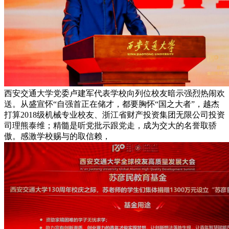
西安交通大学党委卢建军代表学校向列位校友暗示强烈热闹欢
送。从盛宣怀“自强首正在储才，都要胸怀“国之大者”，越杰
打算2018级机械专业校友、浙江省财产投资集团无限公司投资
司理熊泰维；精髓是听党批示跟党走，成为交大的名誉取骄
傲。感激学校赐与的取信赖，