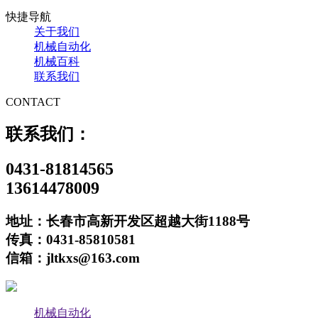
快捷导航
关于我们
机械自动化
机械百科
联系我们
CONTACT
联系我们：
0431-81814565
13614478009
地址：长春市高新开发区超越大街1188号
传真：0431-85810581
信箱：jltkxs@163.com
机械自动化