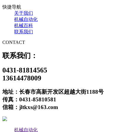
快捷导航
关于我们
机械自动化
机械百科
联系我们
CONTACT
联系我们：
0431-81814565
13614478009
地址：长春市高新开发区超越大街1188号
传真：0431-85810581
信箱：jltkxs@163.com
机械自动化