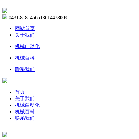
0431-81814565
13614478009
网站首页
关于我们
机械自动化
机械百科
联系我们
首页
关于我们
机械自动化
机械百科
联系我们