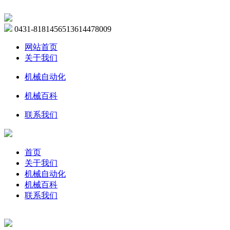
0431-81814565
13614478009
网站首页
关于我们
机械自动化
机械百科
联系我们
首页
关于我们
机械自动化
机械百科
联系我们