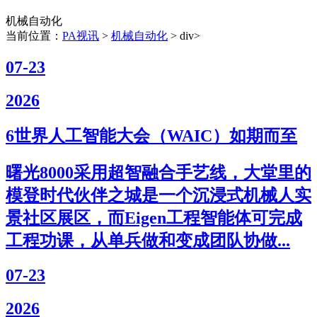
机械自动化
当前位置：
PA视讯
>
机械自动化
> div>
07-23
2026
6世界人工智能大会（WAIC）如期而至
曙光8000采用超智融合手艺线，大堂里的
模登时代伙伴之城是一个沉浸式机械人实
景社区展区，而Eigen工程智能体可完成
工程功课，从单兵做和变成团队协做...
07-23
2026