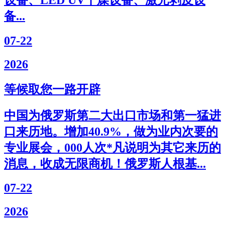
备...
07-22
2026
等候取您一路开辟
中国为俄罗斯第二大出口市场和第一猛进
口来历地。增加40.9%，做为业内次要的
专业展会，000人次*凡说明为其它来历的
消息，收成无限商机！俄罗斯人根基...
07-22
2026