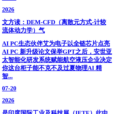
2026
文方读：DEM-CFD（离散元方式-计较
流体动力学）气
AI PC生态伙伴艾为电子以全链芯片点亮
AI PC 新升级论文保举GPT之后，安世亚
太智能化研发系统赋能航空液压企业决定
你这台柜子能不克不及过夏物理AI 精
智...
07-20
2026
是印度国际工业及科技展（IETF）此中